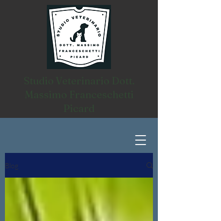
Studio Veterinario Dott.
Massimo Franceschetti
Picard
Blog