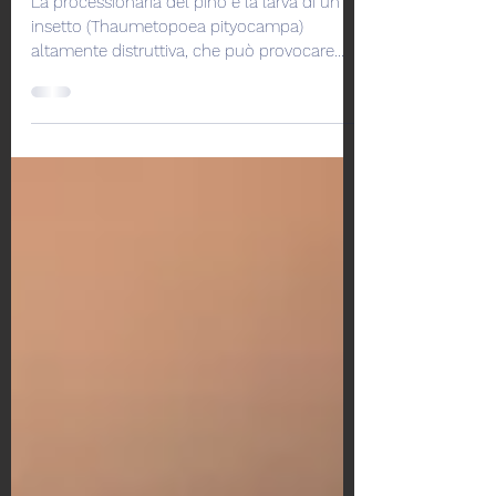
PROCESSIONARIE
La processionaria del pino è la larva di un
insetto (Thaumetopoea pityocampa)
altamente distruttiva, che può provocare
gravi danni da...