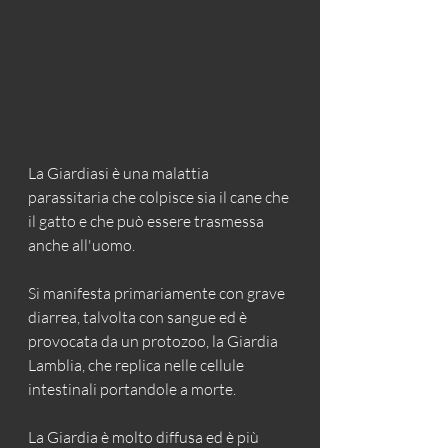
La Giardiasi è una malattia 
parassitaria che colpisce sia il cane che 
il gatto e che può essere trasmessa 
anche all'uomo.
Si manifesta primariamente con grave 
diarrea, talvolta con sangue ed è 
provocata da un protozoo, la Giardia 
Lamblia, che replica nelle cellule 
intestinali portandole a morte.
La Giardia è molto diffusa ed è più 