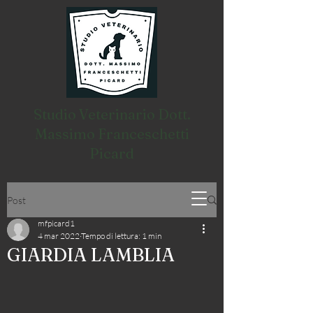
Studio Veterinario Dott.
Massimo Franceschetti
Picard
Post
mfpicard1
4 mar 2022
Tempo di lettura: 1 min
GIARDIA LAMBLIA