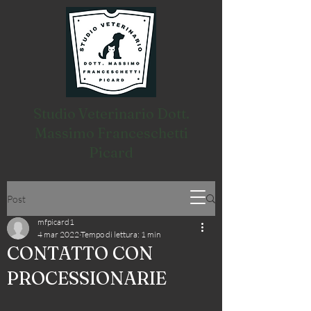
Studio Veterinario Dott.
Massimo Franceschetti
Picard
Post
mfpicard1
4 mar 2022
Tempo di lettura: 1 min
CONTATTO CON
PROCESSIONARIE